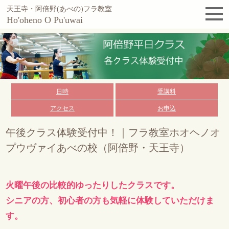
天王寺・阿倍野(あべの)フラ教室
Ho'oheno O Pu'uwai
日時
受講料
アクセス
お申込
午後クラス体験受付中！｜フラ教室ホオヘノオ
プウヴァイあべの校（阿倍野・天王寺）
火曜午後の比較的ゆったりしたクラスです。
シニアの方、初心者の方も気軽に体験していただけま
す。