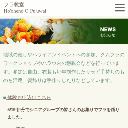
フラ教室
Ho'oheno O Pu'uwai
地域の催しやハワイアンイベントへの参加、クムフラの
ワークショップやハラウ内の懇親会などを行っていま
す。参加は自由、衣装も毎年制作したりせず手持ちのも
のを活用、髪飾りは手作りしたりなどしています。
■
体験お申込はこちら
5/19
伊丹でシニアグループの皆さんのお集りでフラを踊り
ました。